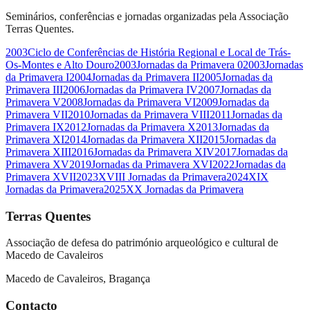
Seminários, conferências e jornadas organizadas pela Associação
Terras Quentes.
2003
Ciclo de Conferências de História Regional e Local de Trás-
Os-Montes e Alto Douro
2003
Jornadas da Primavera 0
2003
Jornadas
da Primavera I
2004
Jornadas da Primavera II
2005
Jornadas da
Primavera III
2006
Jornadas da Primavera IV
2007
Jornadas da
Primavera V
2008
Jornadas da Primavera VI
2009
Jornadas da
Primavera VII
2010
Jornadas da Primavera VIII
2011
Jornadas da
Primavera IX
2012
Jornadas da Primavera X
2013
Jornadas da
Primavera XI
2014
Jornadas da Primavera XII
2015
Jornadas da
Primavera XIII
2016
Jornadas da Primavera XIV
2017
Jornadas da
Primavera XV
2019
Jornadas da Primavera XVI
2022
Jornadas da
Primavera XVII
2023
XVIII Jornadas da Primavera
2024
XIX
Jornadas da Primavera
2025
XX Jornadas da Primavera
Terras Quentes
Associação de defesa do património arqueológico e cultural de
Macedo de Cavaleiros
Macedo de Cavaleiros, Bragança
Contacto