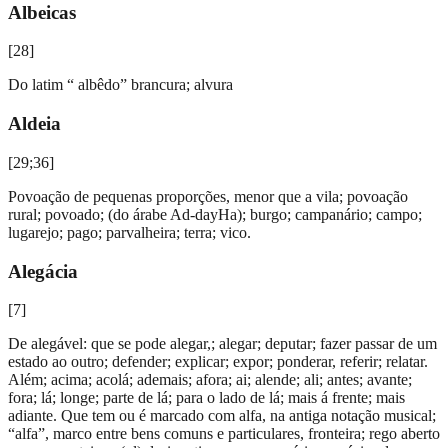
Albeicas
[
28
]
Do latim “ albêdo” brancura; alvura
Aldeia
[
29;36
]
Povoação de pequenas proporções, menor que a vila; povoação
rural; povoado; (do árabe Ad-dayHa); burgo; campanário; campo;
lugarejo; pago; parvalheira; terra; vico.
Alegácia
[
7
]
De alegável: que se pode alegar,; alegar; deputar; fazer passar de um
estado ao outro; defender; explicar; expor; ponderar, referir; relatar.
Além; acima; acolá; ademais; afora; ai; alende; ali; antes; avante;
fora; lá; longe; parte de lá; para o lado de lá; mais á frente; mais
adiante. Que tem ou é marcado com alfa, na antiga notação musical;
“alfa”, marco entre bens comuns e particulares, fronteira; rego aberto