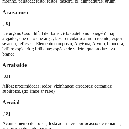
moinho, peugada; rasto; restos; traseira; pl. alimpaduras; gruim.
Araganoso
[
19
]
De argano+oso; difícil de domar, (do castelhano haragén) m.q.
arejador; que ou o que areja; fazer circular o ar num recinto; expor-
se ao ar; refrescar. Elemento composto, Arg+ana; Alvura; brancura;
brilho; esplendor; brilhante; espécie de videira que produz uva
branca.
Arrabalde
[
33
]
Alfoz; proximidades; redor; vizinhança; arredores; cercanias;
subúrbios, (do árabe ar-rabd)
Arraial
[
18
]
Acampamento de tropas, festa ao ar livre por ocasião de romarias,
acampamento, aglomerado.