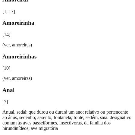
[
1; 17
]
Amoreirinha
[
14
]
(ver, amoreiras)
Amoreirinhas
[
10
]
(ver, amoreiras)
Anal
[
7
]
Anual, sedal; que durou ou durará um ano; relativo ou pertencente
ao ânus, sedenho; assento; fontanela; fonte; sedém, saia. designativo
comum às aves passeiformes, insectívoras, da família dos
hirundinídeos; ave migratória