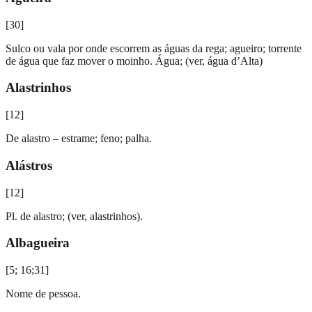
[
30
]
Sulco ou vala por onde escorrem as águas da rega; agueiro; torrente
de água que faz mover o moinho. Água; (ver, água d’Alta)
Alastrinhos
[
12
]
De alastro – estrame; feno; palha.
Alástros
[
12
]
Pl. de alastro; (ver, alastrinhos).
Albagueira
[
5; 16;31
]
Nome de pessoa.