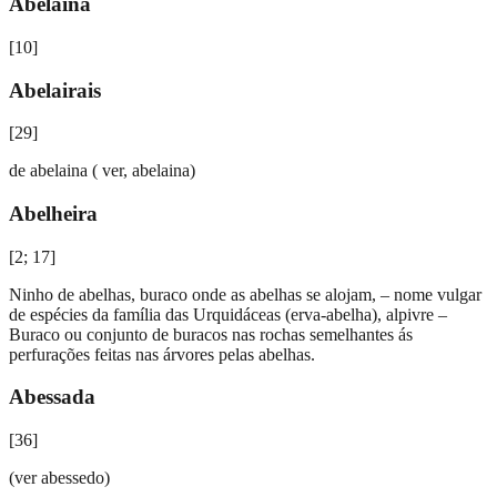
Abelaina
[
10
]
Abelairais
[
29
]
de abelaina ( ver, abelaina)
Abelheira
[
2; 17
]
Ninho de abelhas, buraco onde as abelhas se alojam, – nome vulgar
de espécies da família das Urquidáceas (erva-abelha), alpivre –
Buraco ou conjunto de buracos nas rochas semelhantes ás
perfurações feitas nas árvores pelas abelhas.
Abessada
[
36
]
(ver abessedo)