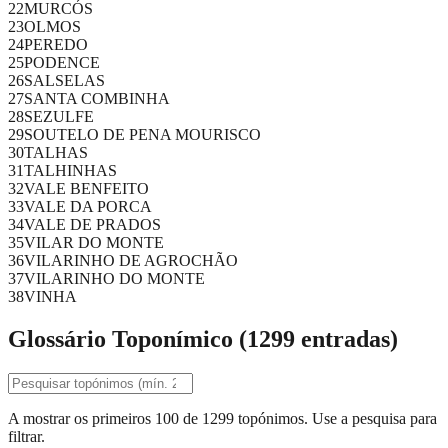
22
MURCÓS
23
OLMOS
24
PEREDO
25
PODENCE
26
SALSELAS
27
SANTA COMBINHA
28
SEZULFE
29
SOUTELO DE PENA MOURISCO
30
TALHAS
31
TALHINHAS
32
VALE BENFEITO
33
VALE DA PORCA
34
VALE DE PRADOS
35
VILAR DO MONTE
36
VILARINHO DE AGROCHÃO
37
VILARINHO DO MONTE
38
VINHA
Glossário Toponímico (
1299
entradas)
A mostrar os primeiros 100 de 1299 topónimos. Use a pesquisa para
filtrar.