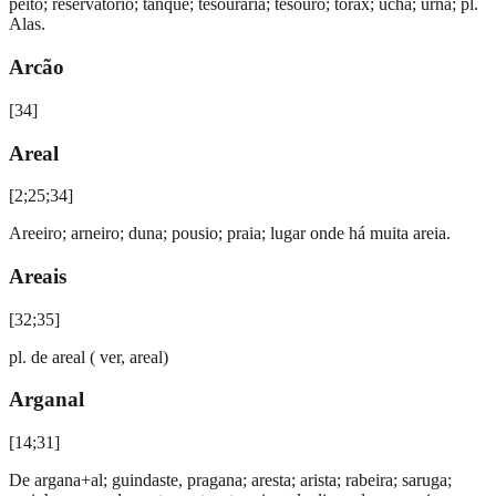
peito; reservatório; tanque; tesouraria; tesouro; tórax; ucha; urna; pl.
Alas.
Arcão
[
34
]
Areal
[
2;25;34
]
Areeiro; arneiro; duna; pousio; praia; lugar onde há muita areia.
Areais
[
32;35
]
pl. de areal ( ver, areal)
Arganal
[
14;31
]
De argana+al; guindaste, pragana; aresta; arista; rabeira; saruga;