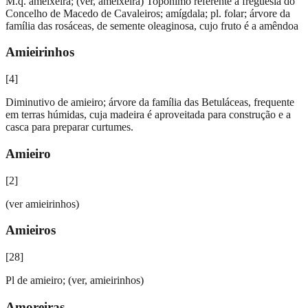
M.q. ameixeira; (ver, ameixeira) Topónimo referente á freguesia do
Concelho de Macedo de Cavaleiros; amígdala; pl. folar; árvore da
família das rosáceas, de semente oleaginosa, cujo fruto é a amêndoa
Amieirinhos
[
4
]
Diminutivo de amieiro; árvore da família das Betuláceas, frequente
em terras húmidas, cuja madeira é aproveitada para construção e a
casca para preparar curtumes.
Amieiro
[
2
]
(ver amieirinhos)
Amieiros
[
28
]
Pl de amieiro; (ver, amieirinhos)
Amoreiras