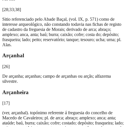
[
28;33;38
]
Sitio referenciado pelo Abade Baçal, (vol. IX, p. 571) como de
interesse arqueológico, não constando todavia nas fichas de registo
de cadastro da freguesia de Morais; derivado de arca; abraço;
amplexo; anca, anta; baú; burra; caixão; cofre; costa do; depósito;
frasqueira; lado; peito; reservatório; tanque; tesouro; ucha; urna; pl.
Alas.
Arçanhal
[
26
]
De arçanha; arçanhas; campo de arçanhas ou arçãs; alfazema
silvestre.
Arçanheira
[
17
]
(ver, arçanhal). topónimo referente á freguesia do concelho de
Macedo de Cavaleiros; pl. de arca; abraço; amplexo; anca; anta;
ataúde; baú, burra; caixão; cofre; costado; depósito; frasqueira; lado;