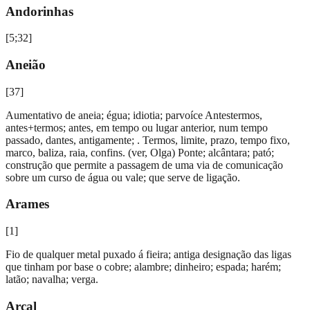
Andorinhas
[
5;32
]
Aneião
[
37
]
Aumentativo de aneia; égua; idiotia; parvoíce Antestermos,
antes+termos; antes, em tempo ou lugar anterior, num tempo
passado, dantes, antigamente; . Termos, limite, prazo, tempo fixo,
marco, baliza, raia, confins. (ver, Olga) Ponte; alcântara; pató;
construção que permite a passagem de uma via de comunicação
sobre um curso de água ou vale; que serve de ligação.
Arames
[
1
]
Fio de qualquer metal puxado á fieira; antiga designação das ligas
que tinham por base o cobre; alambre; dinheiro; espada; harém;
latão; navalha; verga.
Arcal