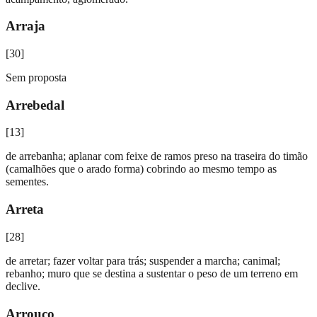
Arraja
[
30
]
Sem proposta
Arrebedal
[
13
]
de arrebanha; aplanar com feixe de ramos preso na traseira do timão
(camalhões que o arado forma) cobrindo ao mesmo tempo as
sementes.
Arreta
[
28
]
de arretar; fazer voltar para trás; suspender a marcha; canimal;
rebanho; muro que se destina a sustentar o peso de um terreno em
declive.
Arrouço