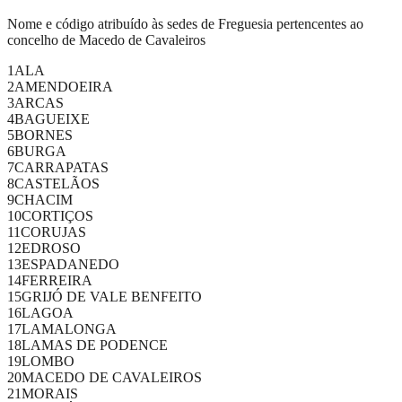
Nome e código atribuído às sedes de Freguesia pertencentes ao
concelho de Macedo de Cavaleiros
1
ALA
2
AMENDOEIRA
3
ARCAS
4
BAGUEIXE
5
BORNES
6
BURGA
7
CARRAPATAS
8
CASTELÃOS
9
CHACIM
10
CORTIÇOS
11
CORUJAS
12
EDROSO
13
ESPADANEDO
14
FERREIRA
15
GRIJÓ DE VALE BENFEITO
16
LAGOA
17
LAMALONGA
18
LAMAS DE PODENCE
19
LOMBO
20
MACEDO DE CAVALEIROS
21
MORAIS