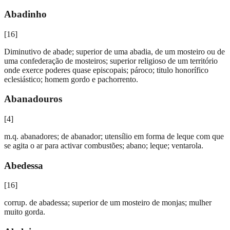
Abadinho
[
16
]
Diminutivo de abade; superior de uma abadia, de um mosteiro ou de
uma confederação de mosteiros; superior religioso de um território
onde exerce poderes quase episcopais; pároco; titulo honorífico
eclesiástico; homem gordo e pachorrento.
Abanadouros
[
4
]
m.q. abanadores; de abanador; utensílio em forma de leque com que
se agita o ar para activar combustões; abano; leque; ventarola.
Abedessa
[
16
]
corrup. de abadessa; superior de um mosteiro de monjas; mulher
muito gorda.