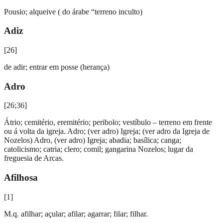
Pousio; alqueive ( do árabe “terreno inculto)
Adiz
[
26
]
de adir; entrar em posse (herança)
Adro
[
26;36
]
Átrio; cemitério, eremitério; peribolo; vestíbulo – terreno em frente
ou á volta da igreja. Adro; (ver adro) Igreja; (ver adro da Igreja de
Nozelos) Adro, (ver adro) Igreja; abadia; basílica; canga;
catolicismo; catria; clero; comil; gangarina Nozelos; lugar da
freguesia de Arcas.
Afilhosa
[
1
]
M.q. afilhar; açular; afilar; agarrar; filar; filhar.