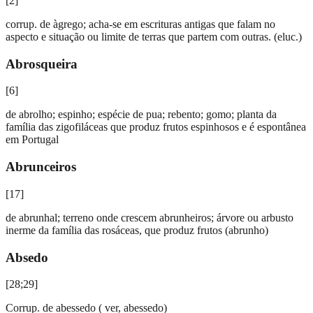
[
2
]
corrup. de àgrego; acha-se em escrituras antigas que falam no
aspecto e situação ou limite de terras que partem com outras. (eluc.)
Abrosqueira
[
6
]
de abrolho; espinho; espécie de pua; rebento; gomo; planta da
família das zigofiláceas que produz frutos espinhosos e é espontânea
em Portugal
Abrunceiros
[
17
]
de abrunhal; terreno onde crescem abrunheiros; árvore ou arbusto
inerme da família das rosáceas, que produz frutos (abrunho)
Absedo
[
28;29
]
Corrup. de abessedo ( ver, abessedo)