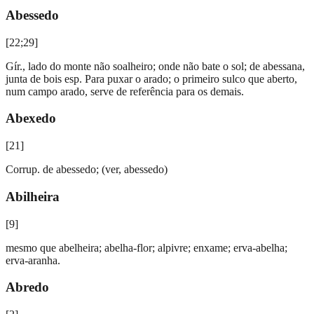
Abessedo
[
22;29
]
Gír., lado do monte não soalheiro; onde não bate o sol; de abessana,
junta de bois esp. Para puxar o arado; o primeiro sulco que aberto,
num campo arado, serve de referência para os demais.
Abexedo
[
21
]
Corrup. de abessedo; (ver, abessedo)
Abilheira
[
9
]
mesmo que abelheira; abelha-flor; alpivre; enxame; erva-abelha;
erva-aranha.
Abredo