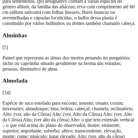
para sementeiras. (pl) designativo comum a várias espécies do
género allium, da família das aliáceas; erva com comprimento até 60
cm (allium sativum) com folhas lineares, flores brancas ou
avermelhadas e cápsulas loculicidas, o bulbo dessa planta é
constituído por vários bulbinhos ou dentes também chamado cabeça.
Alminhas
[
5
]
Painel que representa as almas dos mortos penando no purgatório;
nicho ou capelinha situado geralmente na berma das estradas;
pessoas, diminutivo de alma.
Almofada
[
34
]
Espécie de saco estofado para encosto; assento; ornato; coxim;
travesseiro; almadraque; bisa; boleia; cabeçal; chumela; reclinatório.
Alto: (ver, alto da Côroa) Alto: (ver, Alto da Côroa) Alto: (ver, Alto
da Côroa) Alto; (ver alto da côroa) Alto: o que tem extensão vertical
– o que está acima do plano do observador, ilustre; eminente;
superior; importante; soberbo; altivo; transcendente, elevação,
monte; cume; pináculo; lugar elevado; Alto; (ver, alto da côroa)