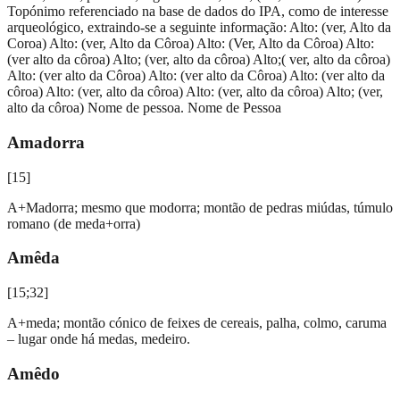
Topónimo referenciado na base de dados do IPA, como de interesse
arqueológico, extraindo-se a seguinte informação: Alto: (ver, Alto da
Coroa) Alto: (ver, Alto da Côroa) Alto: (Ver, Alto da Côroa) Alto:
(ver alto da côroa) Alto; (ver, alto da côroa) Alto;( ver, alto da côroa)
Alto: (ver alto da Côroa) Alto: (ver alto da Côroa) Alto: (ver alto da
côroa) Alto: (ver, alto da côroa) Alto: (ver, alto da côroa) Alto; (ver,
alto da côroa) Nome de pessoa. Nome de Pessoa
Amadorra
[
15
]
A+Madorra; mesmo que modorra; montão de pedras miúdas, túmulo
romano (de meda+orra)
Amêda
[
15;32
]
A+meda; montão cónico de feixes de cereais, palha, colmo, caruma
– lugar onde há medas, medeiro.
Amêdo