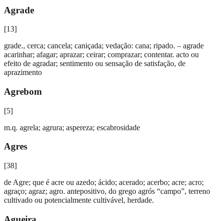
Agrade
[
13
]
grade., cerca; cancela; caniçada; vedação: cana; ripado. – agrade
acarinhar; afagar; aprazar; ceirar; comprazar; contentar. acto ou
efeito de agradar; sentimento ou sensação de satisfação, de
aprazimento
Agrebom
[
5
]
m.q. agrela; agrura; aspereza; escabrosidade
Agres
[
38
]
de Agre; que é acre ou azedo; ácido; acerado; acerbo; acre; acro;
agraço; agraz; agro. antepositivo, do grego agrós “campo”, terreno
cultivado ou potencialmente cultivável, herdade.
Agueira