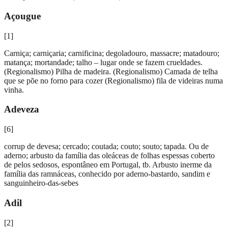
Açougue
[
1
]
Carniça; carniçaria; carnificina; degoladouro, massacre; matadouro;
matança; mortandade; talho – lugar onde se fazem crueldades.
(Regionalismo) Pilha de madeira. (Regionalismo) Camada de telha
que se põe no forno para cozer (Regionalismo) fila de videiras numa
vinha.
Adeveza
[
6
]
corrup de devesa; cercado; coutada; couto; souto; tapada. Ou de
aderno; arbusto da família das oleáceas de folhas espessas coberto
de pelos sedosos, espontâneo em Portugal, tb. Arbusto inerme da
família das ramnáceas, conhecido por aderno-bastardo, sandim e
sanguinheiro-das-sebes
Adil
[
2
]