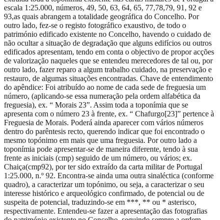
escala 1:25.000, números, 49, 50, 63, 64, 65, 77,78,79, 91, 92 e
93,as quais abrangem a totalidade geográfica do Concelho. Por
outro lado, fez-se o registo fotográfico exaustivo, de todo o
património edificado existente no Concelho, havendo o cuidado de
não ocultar a situação de degradação que alguns edifícios ou outros
edificados apresentam, tendo em conta o objectivo de propor acções
de valorização naqueles que se entendeu merecedores de tal ou, por
outro lado, fazer reparo a algum trabalho cuidado, na preservação e
restauro, de algumas situações encontradas. Chave de entendimento
do apêndice: Foi atribuído ao nome de cada sede de freguesia um
número, (aplicando-se essa numeração pela ordem alfabética da
freguesia), ex. “ Morais 23”. Assim toda a toponímia que se
apresenta com o número 23 à frente, ex. “ Chafurgo[23]” pertence à
Freguesia de Morais. Poderá ainda aparecer com vários números
dentro do parêntesis recto, querendo indicar que foi encontrado o
mesmo topónimo em mais que uma freguesia. Por outro lado a
toponímia pode apresentar-se de maneira diferente, tendo à sua
frente as iniciais (cmp) seguido de um número, ou vários; ex.
Chaiça(cmp92), por ter sido extraído da carta militar de Portugal
1:25.000, n.º 92. Encontra-se ainda uma outra sinaléctica (conforme
quadro), a caracterizar um topónimo, ou seja, a caracterizar o seu
interesse histórico e arqueológico confirmado, de potencial ou de
suspeita de potencial, traduzindo-se em ***, ** ou * asterisco,
respectivamente. Entendeu-se fazer a apresentação das fotografias
do património existente no Concelho, seguindo sempre a ordem