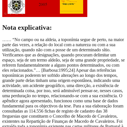
Nota explicativa:
…… “No campo ou na aldeia, a toponímia segue de perto, na maior
parte das vezes, a relação do local com a natureza ou com a sua
utilização, quando não com a posse de um determinado sítio.
Verificamos que as designações, quando procuram delimitar um
espaço, seja de um termo aldeão, seja de uma grande propriedade, se
referem fundamentalmente a alguns pontos determinados, ou com
eles relacionados.”… [Barbosa:1995;24] Apesar das referências
toponímicas poderem ter sofrido alterações ao longo dos tempos,
grande parte delas tinham uma origem espontânea, indicando uma
actividade, um acidente geográfico, uma direcção, a existência de
determinada coisa, por isso, será admissível pensar-se, nesses casos,
uma perduração no tempo, relacionando-se com a sua existência. O
apêndice agora apresentado, funcionou como uma base de dados
fundamental para os objectivos da tese. Para a sua elaboração foram
consultadas as 114.556 fichas de registo de cadastro das 38
freguesias que constituem o Concelho de Macedo de Cavaleiros,
existentes na Repartição de Finanças de Macedo de Cavaleiros. Foi
extraída toda a toponímia existente nas cartas militares de Portugal à