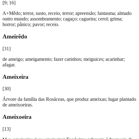
[
9; 16
]
A+Mêdo; terror, susto, receio, terror; apreensão; fantasma; almado
outro mundo; assombramento; cagaço; cagueira; cerol; grima;
horror; pânico; pavor; receio.
Ameirêdo
[
31
]
de ameigo; ameigamento; fazer carinhos; meiguices; acarinhar;
afagar.
Ameixeira
[
30
]
Árvore da família das Rosáceas, que produz ameixas; lugar plantado
de ameixoeiras.
Ameixoeira
[
13
]