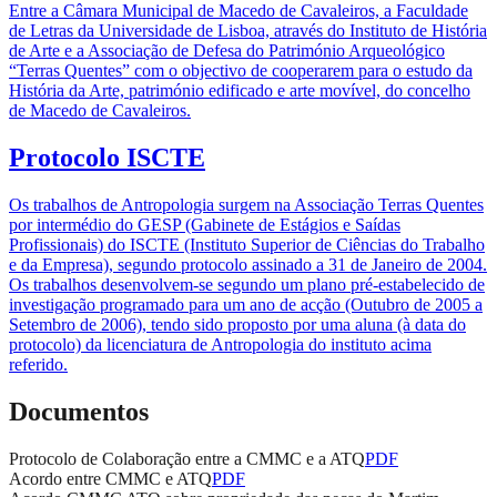
Entre a Câmara Municipal de Macedo de Cavaleiros, a Faculdade
de Letras da Universidade de Lisboa, através do Instituto de História
de Arte e a Associação de Defesa do Património Arqueológico
“Terras Quentes” com o objectivo de cooperarem para o estudo da
História da Arte, património edificado e arte movível, do concelho
de Macedo de Cavaleiros.
Protocolo ISCTE
Os trabalhos de Antropologia surgem na Associação Terras Quentes
por intermédio do GESP (Gabinete de Estágios e Saídas
Profissionais) do ISCTE (Instituto Superior de Ciências do Trabalho
e da Empresa), segundo protocolo assinado a 31 de Janeiro de 2004.
Os trabalhos desenvolvem-se segundo um plano pré-estabelecido de
investigação programado para um ano de acção (Outubro de 2005 a
Setembro de 2006), tendo sido proposto por uma aluna (à data do
protocolo) da licenciatura de Antropologia do instituto acima
referido.
Documentos
Protocolo de Colaboração entre a CMMC e a ATQ
PDF
Acordo entre CMMC e ATQ
PDF