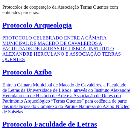
Protocolos de cooperação da Associação Terras Quentes com
entidades parceiras.
Protocolo Arqueologia
PROTOCOLO CELEBRADO ENTRE A CÂMARA
MUNICIPAL DE MACEDO DE CAVALEIROS A
FACULDADE DE LETRAS DE LISBOA, INSTITUTO
ALEXANDRE HERCULANO E ASSOCIAÇÃO TERRAS
QUENTES
Protocolo Azibo
Entre a Câmara Municipal de Macedo de Cavaleiros, a Faculdade
de Letras da Universidade de Lisboa, através do Instituto Alexandre
Herculano e o de História de Arte e a Associação de Defesa do
Património Arqueológico “Terras Quentes” para cedência de parte
das instalações do Complexo do Parque Natureza do Azibo-Núcleo
de Salselas
Protocolo Faculdade de Letras